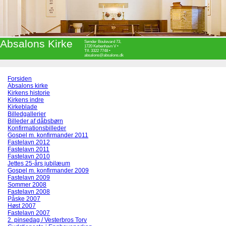
Absalons Kirke
Sønder Boulevard 73,
1720 København V •
Tlf. 3322 7748 •
absalons@absalons.dk
Forsiden
Absalons kirke
Kirkens historie
Kirkens indre
Kirkeblade
Billedgallerier
Billeder af dåbsbørn
Konfirmationsbilleder
Gospel m. konfirmander 2011
Fastelavn 2012
Fastelavn 2011
Fastelavn 2010
Jettes 25-års jubilæum
Gospel m. konfirmander 2009
Fastelavn 2009
Sommer 2008
Fastelavn 2008
Påske 2007
Høst 2007
Fastelavn 2007
2. pinsedag / Vesterbros Torv