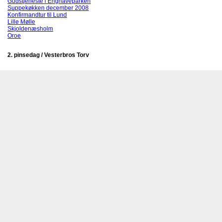
Gudstjeneste i Enghaveparken
Suppekøkken december 2008
Konfirmandtur til Lund
Lille Mølle
Skjoldenæsholm
Oroe
2. pinsedag / Vesterbros Torv